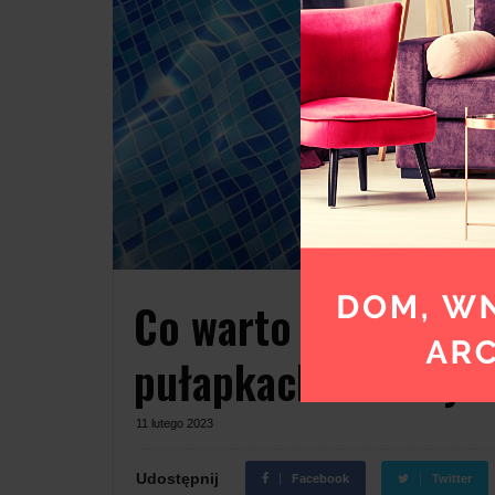
Co warto wiedzieć o
pułapkach na basy?
11 lutego 2023
Udostępnij
Facebook
Twitter