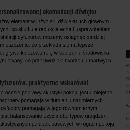
ersonalizowanej akomodacji dźwięku
żny element w inżynierii dźwięku. Ich głównym
ych, co skutkuje redukcją echa i usprawnieniem
instalacji dyfuzorów możemy osiągnąć bardziej
ieszczeniu, co przekłada się na lepsze
odgrywa kluczową rolę w tworzeniu środowiska,
rybuowany, co przeciwdziała tworzeniu martwych
Po
18
Co
dyfuzorów: praktyczne wskazówki
24
rocesie poprawy akustyki pokoju jest umiejętne
Cz
28
 absorbery pomagają w tłumieniu nadmiernych
Ko
yle dyfuzory pomagają w jego równomiernym
29
 jest balansowanie użycia obu typów urządzeń,
K
a akustycznych pułapek basowych w rogach pokoju
1 