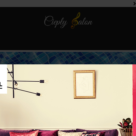
Schody n
Nowy wymi
tycznych pułapkach na basy?