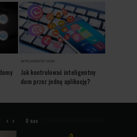
INTELIGENTNY DOM
ARANŻACJA WN
 domy
Jak kontrolować inteligentny
Rekuperacj
dom przez jedną aplikację?
podejście 
czystego p
O nas