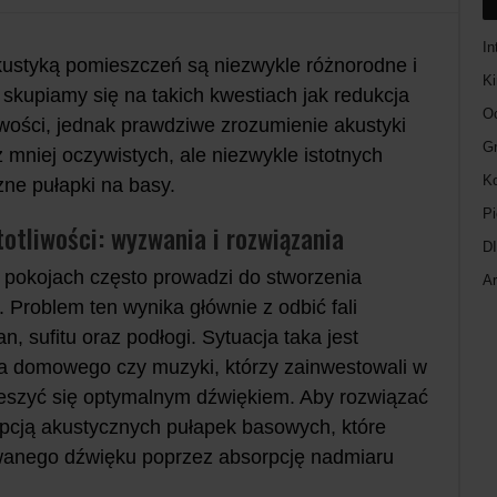
In
ustyką pomieszczeń są niezwykle różnorodne i
K
skupiamy się na takich kwestiach jak redukcja
O
wości, jednak prawdziwe zrozumienie akustyki
Gr
mniej oczywistych, ale niezwykle istotnych
Ko
ne pułapki na basy.
Pi
otliwości: wyzwania i rozwiązania
D
w pokojach często prowadzi do stworzenia
Ar
 Problem ten wynika głównie z odbić fali
, sufitu oraz podłogi. Sytuacja taka jest
ina domowego czy muzyki, którzy zainwestowali w
cieszyć się optymalnym dźwiękiem. Aby rozwiązać
epcją akustycznych pułapek basowych, które
wanego dźwięku poprzez absorpcję nadmiaru