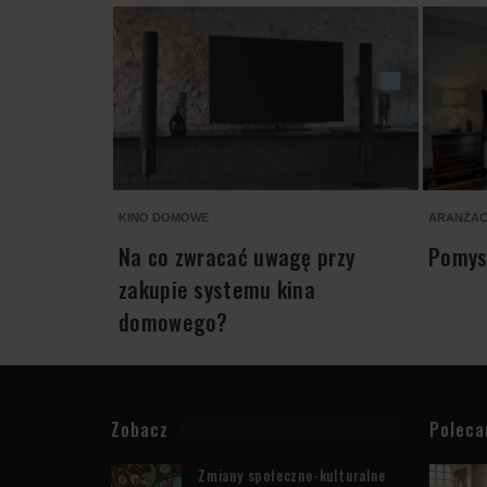
KINO DOMOWE
ARANŻAC
Na co zwracać uwagę przy
Pomysł
zakupie systemu kina
domowego?
Zobacz
Polec
Zmiany społeczno-kulturalne