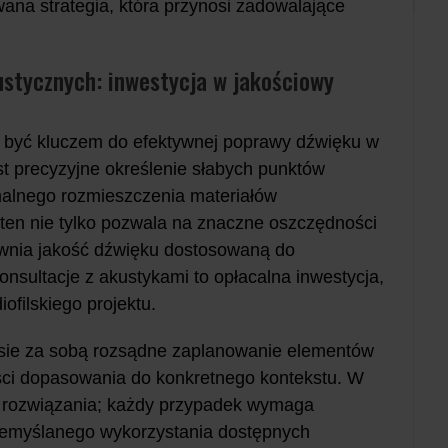
wana strategia, która przynosi zadowalające
stycznych: inwestycja w jakościowy
 być kluczem do efektywnej poprawy dźwięku w
t precyzyjne określenie słabych punktów
malnego rozmieszczenia materiałów
 ten nie tylko pozwala na znaczne oszczędności
ewnia jakość dźwięku dostosowaną do
nsultacje z akustykami to opłacalna inwestycja,
filskiego projektu.
iesie za sobą rozsądne zaplanowanie elementów
ści dopasowania do konkretnego kontekstu. W
e rozwiązania; każdy przypadek wymaga
rzemyślanego wykorzystania dostępnych