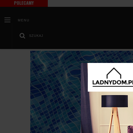
POLECAMY
MENU
SZUKAJ
/
/
Strona główna
Kino domowe
Co warto wiedzieć o akus