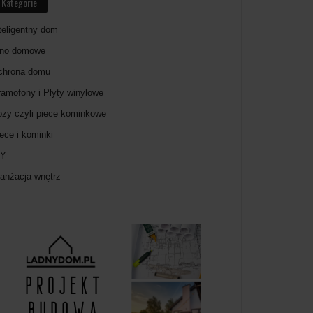
Kategorie
teligentny dom
ino domowe
chrona domu
amofony i Płyty winylowe
zy czyli piece kominkowe
ece i kominki
IY
anżacja wnętrz