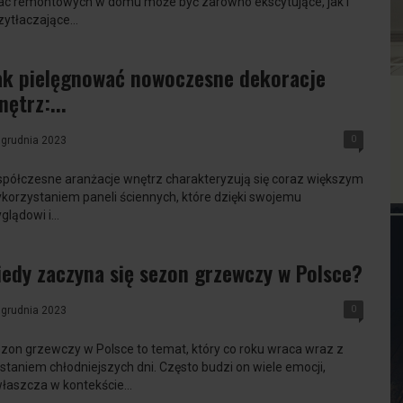
ac remontowych w domu może być zarówno ekscytujące, jak i
zytłaczające...
ak pielęgnować nowoczesne dekoracje
nętrz:...
0
 grudnia 2023
półczesne aranżacje wnętrz charakteryzują się coraz większym
korzystaniem paneli ściennych, które dzięki swojemu
glądowi i...
iedy zaczyna się sezon grzewczy w Polsce?
0
 grudnia 2023
zon grzewczy w Polsce to temat, który co roku wraca wraz z
staniem chłodniejszych dni. Często budzi on wiele emocji,
łaszcza w kontekście...