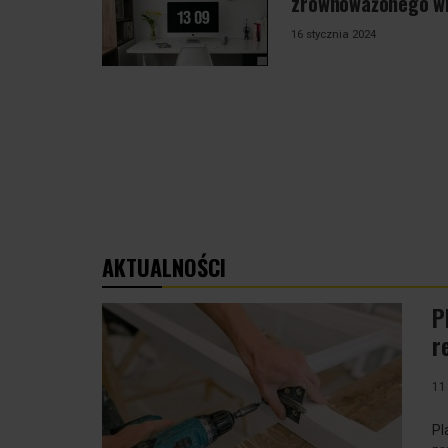
zrównoważonego w
16 stycznia 2024
AKTUALNOŚCI
P
r
11
Pl