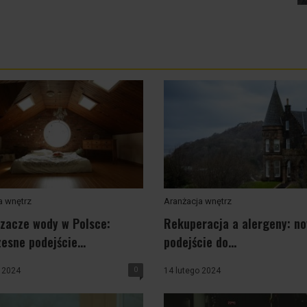
a wnętrz
Aranżacja wnętrz
zacze wody w Polsce:
Rekuperacja a alergeny: n
esne podejście...
podejście do...
0
 2024
14 lutego 2024