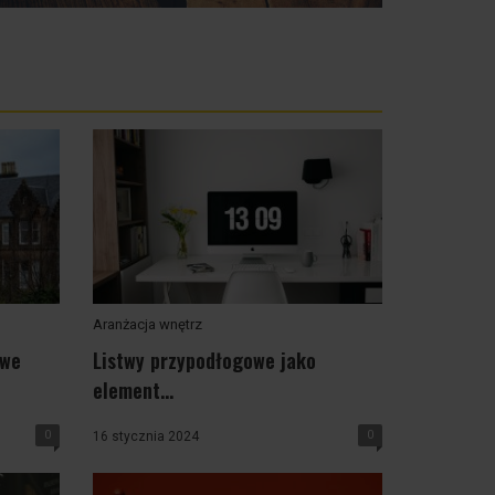
Aranżacja wnętrz
owe
Listwy przypodłogowe jako
element...
0
0
16 stycznia 2024