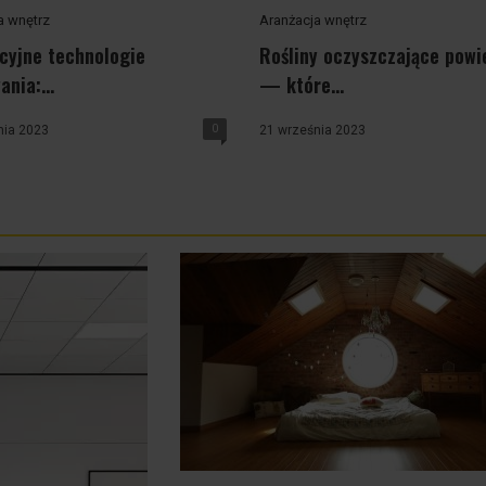
a wnętrz
Aranżacja wnętrz
cyjne technologie
Rośliny oczyszczające powi
nia:...
— które...
0
nia 2023
21 września 2023