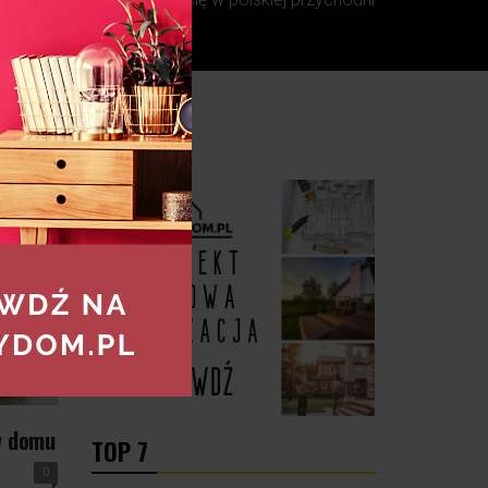
..
w domu
TOP 7
0