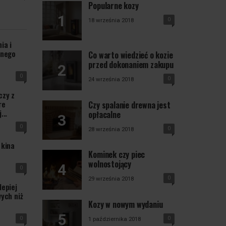
Popularne kozy
0
18 września 2018
ia i
tnego
Co warto wiedzieć o kozie
przed dokonaniem zakupu
0
0
24 września 2018
czy z
re
Czy spalanie drewna jest
...
opłacalne
0
0
28 września 2018
 kina
Kominek czy piec
wolnostojący
0
0
29 września 2018
lepiej
ych niż
Kozy w nowym wydaniu
0
0
1 października 2018