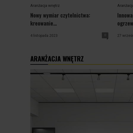
Aranżacja wnętrz
Aranżacj
Nowy wymiar czytelnictwa:
Innowa
kreowanie...
ogrzewa
0
4 listopada 2023
27 wrześ
ARANŻACJA WNĘTRZ