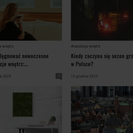
a wnętrz
Aranżacja wnętrz
elęgnować nowoczesne
Kiedy zaczyna się sezon gr
je wnętrz:...
w Polsce?
0
ia 2023
10 grudnia 2023