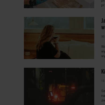
pr
pr
J
w
30
Ws
wy
wy
K
10
Se
na
zw