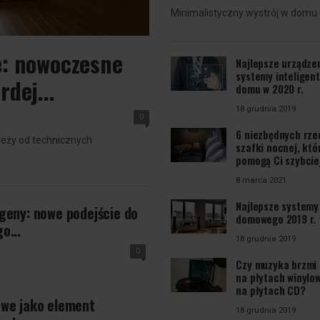
Minimalistyczny wystrój w domu
e: nowoczesne
Najlepsze urządzen
systemy inteligen
dej...
domu w 2020 r.
18 grudnia 2019
0
6 niezbędnych rze
ależy od technicznych
szafki nocnej, któ
pomogą Ci szybciej
8 marca 2021
Najlepsze systemy
geny: nowe podejście do
domowego 2019 r.
o...
18 grudnia 2019
0
Czy muzyka brzmi 
na płytach winylow
na płytach CD?
owe jako element
18 grudnia 2019