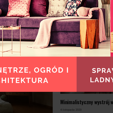
— od.
REDAKCJA POLECA
Minimalistyczny wystrój 
4 listopada 2020