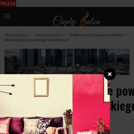
POLECA
MY
/
/
Strona główna
Aranżacja wnętrz
Rośliny oczyszczające powietrze —
które wybrać do polskiego mieszkania?
❌
Rośliny oczyszczające po
które wybrać do polskieg
21 września 2023
Udostępnij