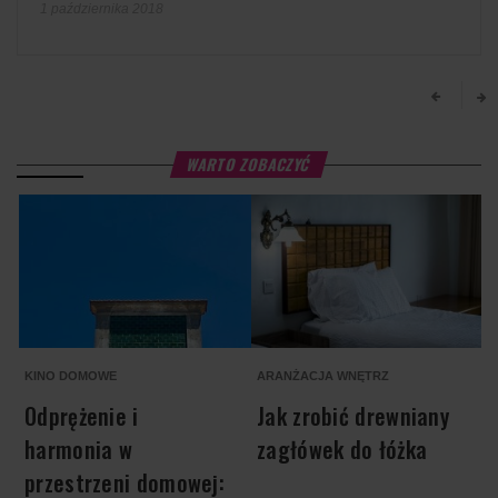
1 października 2018
WARTO ZOBACZYĆ
KINO DOMOWE
ARANŻACJA WNĘTRZ
O
Odprężenie i
Jak zrobić drewniany
harmonia w
zagłówek do łóżka
przestrzeni domowej: