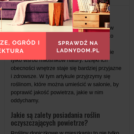
Naturalny wystrój mieszkania stał się w
ostatnich latach coraz bardziej popularny w
Polsce. Rośliny doniczkowe, które nie tylko
zdobią wnętrze, ale także oczyszczają
powietrze, zdobywają serca wielu osób, nie
tylko wśród miłośników natury. Dzięki ich
obecności wnętrze staje się bardziej przyjazne
i zdrowsze. W tym artykule przyjrzymy się
roślinom, które można umieścić w salonie, by
poprawić jakość powietrza, jakie w nim
oddychamy.
Jakie są zalety posiadania roślin
oczyszczających powietrze?
Rośliny doniczkowe w mieszkaniu to nie tylko