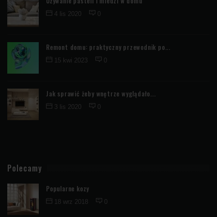
Używanie pasteli i miedzi w domu
4 lis 2020
0
Remont domu: praktyczny przewodnik po...
15 kwi 2023
0
Jak sprawić żeby wnętrze wyglądało...
3 lis 2020
0
Polecamy
Popularne kozy
18 wrz 2018
0