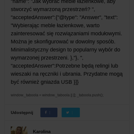
"name": "Jak wybrać meble łazienkowe, aby
stworzyć wymarzoną przestrzeń? ",
"acceptedAnswer":{"@type": "Answer", "text":
"Wybierając meble łazienkowe, warto
zainteresować się rozwiązaniami modułowymi.
Można je skonfigurować w dowolny sposób.
Minimalistyczny design to popularny wybór do
wymarzonej przestrzeni. },"}, ",
"acceptedAnswer":Potrzebne będą relingi lub
wieszaki na ręczniki i ubrania. Przydatne mogą
być również gniazda USB }]}
window._taboola = window._taboola || []; _taboola.push();
Udostępnij
Karolina