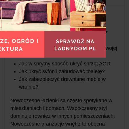
Ten artykuł nauczy Cię:
Jak stworzyć łazienkę marzeń poprzez
dobór odpowiednich mebli
Jakie są najnowsze rozwiązania dla Twojej
łazienki?
Jak w sprytny sposób ukryć sprzęt AGD
Jak ukryć syfon i zabudować toaletę?
Jak zabezpieczyć drewniane meble w
wannie?
Nowoczesne łazienki są często spotykane w
mieszkaniach i domach. Współczesny styl
dominuje również w innych pomieszczeniach.
Nowoczesne aranżacje wnętrz to obecna